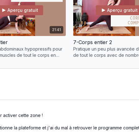
Aperçu gratuit
Aperçu gratuit
21:41
tier
7-Corps entier 2
’abdominaux hypopressifs pour
Pratique un peu plus avancée d
s muscles de tout le corps en
de tout le corps avec de nomb
e transverse et le périnée
options
r activer cette zone !
nne la plateforme et j'ai du mal à retrouver le programme complet ton