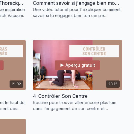
Tutoriel Fausse Inspiration Thoracique (FIT)
Comment savoir si j'engage bien mon centre?
e inspiration
Une vidéo tutoriel pour t'expliquer comment
mach Vacuum.
savoir si tu engages bien ton centre
(périnée et transverse)
Aperçu gratuit
21:02
23:12
4-Contrôler Son Centre
et le haut du
Routine pour trouver aller encore plus loin
ement des
dans l’engagement de son centre et
inée
l’appliquer à des postures de force un peu
plus avancées.