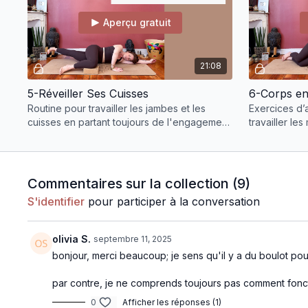
Aperçu gratuit
21:08
5-Réveiller Ses Cuisses
6-Corps en
Routine pour travailler les jambes et les
Exercices d
cuisses en partant toujours de l'engagement
travailler le
du périnée et du transverse
engagement l
Commentaires sur la collection (
9
)
S'identifier
pour participer à la conversation
olivia S.
septembre 11, 2025
bonjour, merci beaucoup; je sens qu'il y a du boulot pou
par contre, je ne comprends toujours pas comment fonctio
0
Afficher les réponses (1)