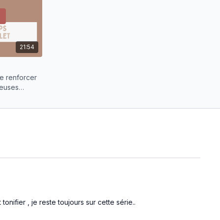
21:54
e renforcer
reuses
ifier , je reste toujours sur cette série..