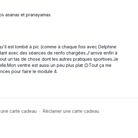
 nos asanas et pranayamas.
 qu'il est tombé à pic (comme à chaque fois avec Delphine
plant avec des séances de renfo chargées.J'arrive enfin à
tout un tas de chose dont les autres pratiques sportives.Je
relle.Mon ventre est aussi un peu plus plat 😉Tout ça me
cances pour faire le module 4.
 une carte cadeau
∙
Réclamer une carte cadeau