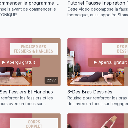
Avant de commencer le programme TONIQUE
nseils avant de commencer le
Cette vidéo décompose la fauss
TONIQUE!
thoracique, aussi appelée Sto
Aperçu gratuit
Aperçu gratuit
22:27
Ses Fessiers Et Hanches
3-Des Bras Dessinés
renforcer les fessiers et les
Routine pour renforcer les bras 
ours avec un focus sur
dos avec un focus sur l’engag
t des abdominaux profonds et
abdominaux profonds et du pér