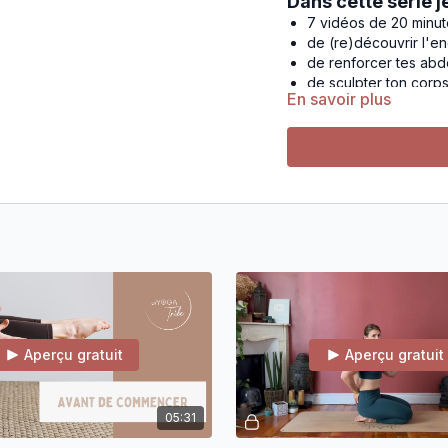
Dans cette série j
7 vidéos de 20 minu
de (re)découvrir l'e
de renforcer tes ab
de sculpter ton corp
En savoir plus
des routines
de seu
3 POINTS C
pas de crunch o
TOUT part du ce
Des options pour
répétant les rou
Niveau: Débutant et 
Durée: 20 minutes
Série disponible en st
Aperçu gratuit
Aperçu gratuit
YOGA TONIQUE.
05:31