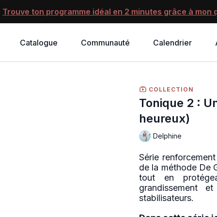
?
Trouve ton programme idéal en 2 minutes grâce à mon q
Catalogue
Communauté
Calendrier
COLLECTION
Tonique 2 : U
heureux)
Delphine
Série renforcement 
de la méthode De G
tout en protége
grandissement e
stabilisateurs.