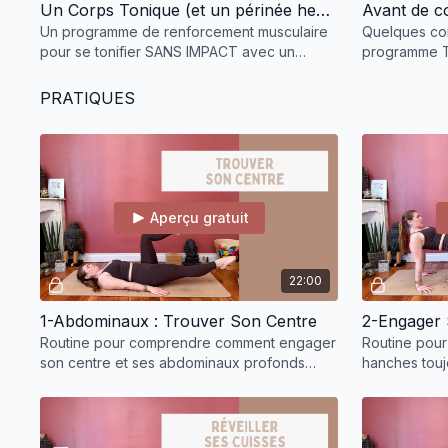
Un Corps Tonique (et un périnée heureux)
Un programme de renforcement musculaire
Quelques co
pour se tonifier SANS IMPACT avec un
programme 
accent sur le périnée et le muscle
transverse
PRATIQUES
Aperçu gratuit
22:00
1-Abdominaux : Trouver Son Centre
2-Engager 
Routine pour comprendre comment engager
Routine pour 
son centre et ses abdominaux profonds
hanches touj
(transverse et périnée notamment)
l’engagemen
du périnée.