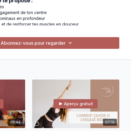
e te propose :
tes
ngagement de ton centre
dominaux en profondeur
s et de renforcer tes muscles en douceur
lement 20 minutes
Abonnez-vous pour regarder
LES DE MA METHODE
u abdominaux hyperpressifs
ntre (engagement périnée et transverse)
 s'adapter à ton niveau et te permettre de progresser en
tines
tous niveaux
reaming dans l'abonnement ou en achat unique dans le KIT
Aperçu gratuit
06:44
07:10