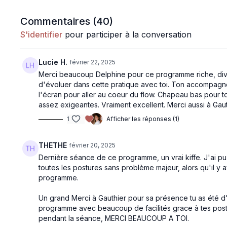
Bien sûr, comme toujours depuis le début de cette a
chemin !
Commentaires (
40
)
S'identifier
pour participer à la conversation
Matériel
: 2 briques, 1 sangle
EMAIL DU JOUR
Lucie H.
février 22, 2025
Merci beaucoup Delphine pour ce programme riche, diversi
d'évoluer dans cette pratique avec toi. Ton accompagnem
l'écran pour aller au coeur du flow. Chapeau bas pour to
assez exigeantes. Vraiment excellent. Merci aussi à Gauth
1
Afficher les réponses (1)
THETHE
février 20, 2025
Dernière séance de ce programme, un vrai kiffe. J'ai pu v
toutes les postures sans problème majeur, alors qu'il y a
programme.
Un grand Merci à Gauthier pour sa présence tu as été 
programme avec beaucoup de facilités grace à tes postu
pendant la séance, MERCI BEAUCOUP A TOI.