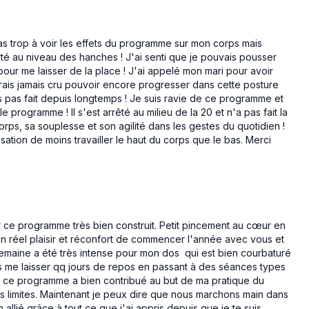
pas trop à voir les effets du programme sur mon corps mais
té au niveau des hanches ! J'ai senti que je pouvais pousser
our me laisser de la place ! J'ai appelé mon mari pour avoir
'aurais jamais cru pouvoir encore progresser dans cette posture
is pas fait depuis longtemps ! Je suis ravie de ce programme et
e programme ! Il s'est arrêté au milieu de la 20 et n'a pas fait la
corps, sa souplesse et son agilité dans les gestes du quotidien !
nsation de moins travailler le haut du corps que le bas. Merci
r ce programme très bien construit. Petit pincement au cœur en
 un réel plaisir et réconfort de commencer l'année avec vous et
e semaine a été très intense pour mon dos qui est bien courbaturé
ais me laisser qq jours de repos en passant à des séances types
 que ce programme a bien contribué au but de ma pratique du
s limites. Maintenant je peux dire que nous marchons main dans
n allié grâce à tout ce que j'ai appris depuis que je te suis