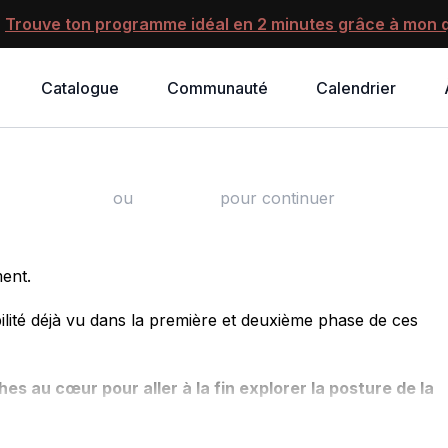
?
Trouve ton programme idéal en 2 minutes grâce à mon q
Catalogue
Communauté
Calendrier
24- Terminer En Beauté
ou
s'identifier
pour continuer
ent.
lité déjà vu dans la première et deuxième phase de ces
es au cœur pour aller à la fin explorer la posture de la