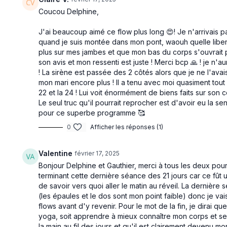
Coucou Delphine,
J'ai beaucoup aimé ce flow plus long 😍! Je n'arrivais 
quand je suis montée dans mon pont, waouh quelle liber
plus sur mes jambes et que mon bas du corps s'ouvrait p
son avis et mon ressenti est juste ! Merci bcp 🙏 ! je n
! La sirène est passée des 2 côtés alors que je ne l'ava
mon mari encore plus ! Il a tenu avec moi quasiment tout l
22 et la 24 ! Lui voit énormément de biens faits sur son 
Le seul truc qu'il pourrait reprocher est d'avoir eu la se
pour ce superbe programme 🥰
0
Afficher les réponses (1)
Valentine
février 17, 2025
Bonjour Delphine et Gauthier, merci à tous les deux pou
terminant cette dernière séance des 21 jours car ce fût
de savoir vers quoi aller le matin au réveil. La dernièr
(les épaules et le dos sont mon point faible) donc je v
flows avant d'y revenir. Pour le mot de la fin, je dirai
yoga, soit apprendre à mieux connaître mon corps et se
la main au fil des jours et qu'il est clairement devenu mo