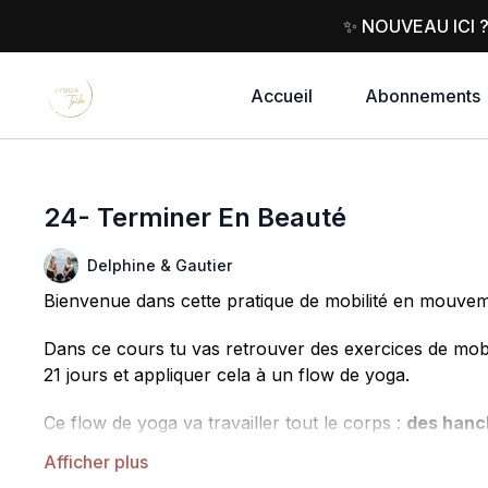
✨ NOUVEAU ICI 
Accueil
Abonnements
24- Terminer En Beauté
Delphine & Gautier
Bienvenue dans cette pratique de mobilité en mouvem
Dans ce cours tu vas retrouver des exercices de mobi
21 jours et appliquer cela à un flow de yoga.
Ce flow de yoga va travailler tout le corps :
des hanch
sirène ou du pigeon royal.