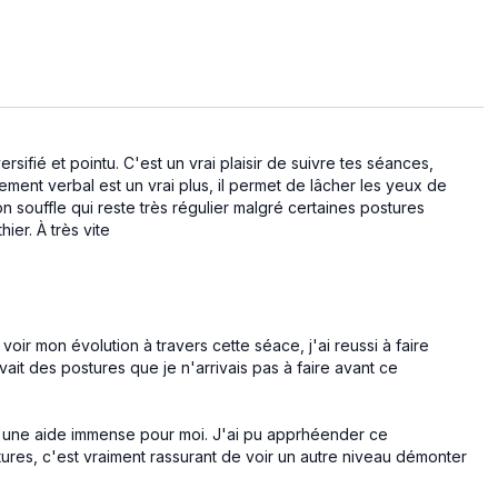
venture tu auras de nombreuses options le long du
fié et pointu. C'est un vrai plaisir de suivre tes séances,
ent verbal est un vrai plus, il permet de lâcher les yeux de
n souffle qui reste très régulier malgré certaines postures
ier. À très vite
oir mon évolution à travers cette séace, j'ai reussi à faire
vait des postures que je n'arrivais pas à faire avant ce
d'une aide immense pour moi. J'ai pu apprhéender ce
res, c'est vraiment rassurant de voir un autre niveau démonter