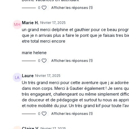
0
Afficher les réponses (1)
Marie H.
février 17, 2025
un grand merci delphine et gauthier pour ce beau prog
que je n arrivais plus a faire le pont que je faisais tres
etre total merci encore
marie helene
0
Afficher les réponses (1)
Laure
février 17, 2025
Un très grand merci pour cette aventure que j ai adoré
dans mon corps. Merci à Gautier également ! Je sens que 
très engageant, challengeant ou même simplement diffi
de douceur et de pédagogie et surtout tu nous as appri
et notre mobilité du jour. Un très grand kif pour toute l’
0
Afficher les réponses (1)
Claire V.
février 17, 2025