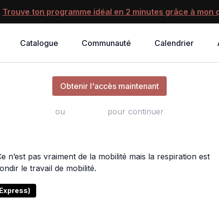
?
Trouve ton programme idéal en 2 minutes grâce à mon q
Catalogue
Communauté
Calendrier
10 minutes par jour - Respiration
Obtenir l'accès maintenant
ou
s'identifier
pour continuer
Ce n’est pas vraiment de la mobilité mais la respiration est
dir le travail de mobilité.
 Express)