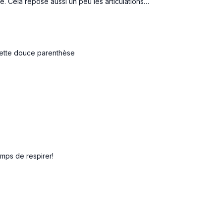
. Cela repose aussi un peu les articulations…
 cette douce parenthèse
emps de respirer!