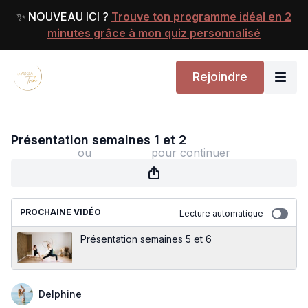
✨ NOUVEAU ICI ?
Trouve ton programme idéal en 2
minutes grâce à mon quiz personnalisé
Rejoindre
Présentation semaines 1 et 2
Présentation semaines 1 et 2
ou
s'identifier
pour continuer
PROCHAINE VIDÉO
Lecture automatique
Présentation semaines 5 et 6
Delphine