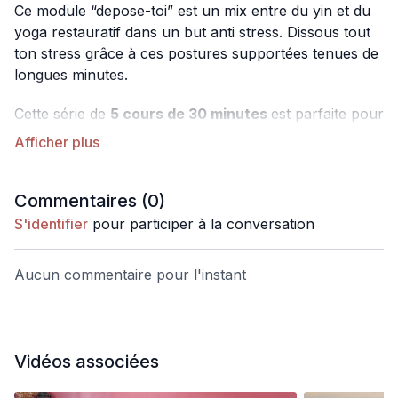
Ce module “depose-toi” est un mix entre du yin et du
yoga restauratif dans un but anti stress. Dissous tout
ton stress grâce à ces postures supportées tenues de
longues minutes.
Cette série de
5 cours de 30 minutes
est parfaite pour
ceux qui sont toujours dans le mouvement, toujours
dans l’action sans jamais de repos pour le corps et
l’esprit. Ces pratiques sont guérisseuses car elles
vont :
Commentaires (
0
)
Apaiser les tensions du corps et lui permettre de
S'identifier
pour participer à la conversation
se déposer
Calmer l’esprit
Aucun commentaire pour l'instant
Dissoudre le stress, les tensions, l’anxiété
Améliorer la flexibilité et la mobilité des
articulations
Vidéos associées
Chaque cours comprend de profonds étirements et
les postures sont tenues longtemps afin de délier