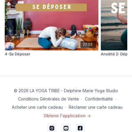
toutes les parties du corps. Abandonne-toi à
l’immobilité et laisse ton esprit et ton corps se délier
pour relâcher tout son stress.
Ce module peut être fait seul sur une semaine (ou
plus) ou en complément d’un des autres modules du
programme STRESS ET ANXIETE.
27:02
4-Se Déposer
Anxiété 2: Dépose
© 2026 LA YOGA TRIBE - Delphine Marie Yoga Studio
Conditions Générales de Vente
∙
Confidentialité
∙
Acheter une carte cadeau
∙
Réclamer une carte cadeau
Obtenir l'application ->