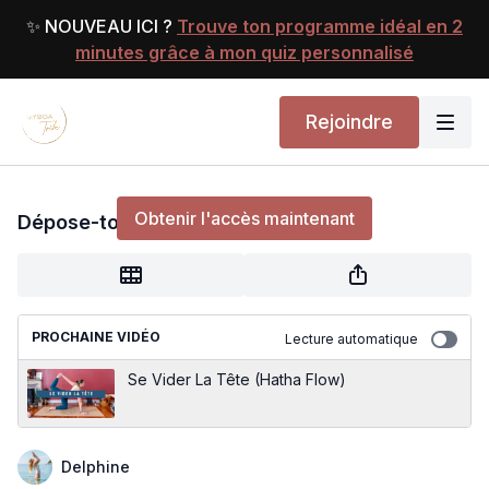
✨ NOUVEAU ICI ?
Trouve ton programme idéal en 2
minutes grâce à mon quiz personnalisé
Rejoindre
Dépose-toi
Obtenir l'accès maintenant
Dépose-toi
ou
s'identifier
pour continuer
PROCHAINE VIDÉO
Lecture automatique
Se Vider La Tête (Hatha Flow)
Delphine