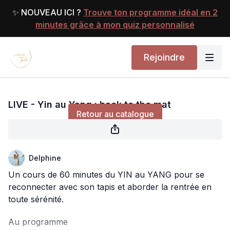
✨ NOUVEAU ICI ?
Trouve ton programme idéal en 2
minutes grâce à mon quiz personnalisé
Rejoindre
Diffusion en direct terminée
LIVE - Yin au Yang : back to the mat
Retour au catalogue
Delphine
Un cours de 60 minutes du YIN au YANG pour se
reconnecter avec son tapis et aborder la rentrée en
toute sérénité.
Au programme