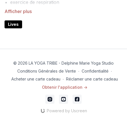
exercice de respiration
postures de Yin yoga tenues de 3 à 5 minutes
flow de yoga dynamique pour retrouver ancrage et
liberté dans le corps
Lives
© 2026 LA YOGA TRIBE - Delphine Marie Yoga Studio
Conditions Générales de Vente
∙
Confidentialité
∙
Acheter une carte cadeau
∙
Réclamer une carte cadeau
Obtenir l'application ->
Powered by Uscreen