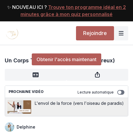
✨ NOUVEAU ICI ?
Trouve ton programme idéal en 2
minutes grâce à mon quiz personnalisé
Rejoindre
Un Corps Tonique (et un périnée heureux)
Obtenir l'accès maintenant
Un Corps Tonique (et un périnée heureux)
ou
s'identifier
pour continuer
PROCHAINE VIDÉO
Lecture automatique
L'envol de la force (vers l'oiseau de paradis)
Delphine