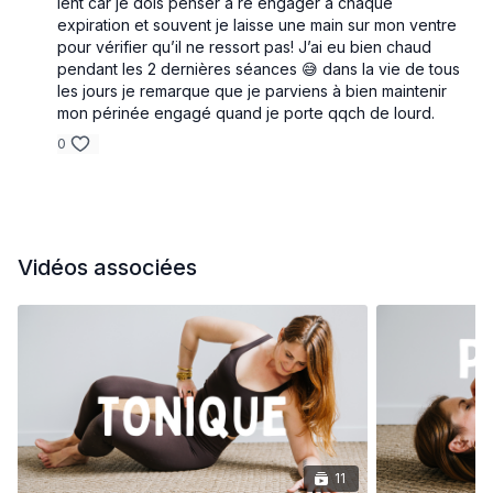
lent car je dois penser à ré engager à chaque
renforcement des muscles profonds et stabilisateurs.
expiration et souvent je laisse une main sur mon ventre
pour vérifier qu’il ne ressort pas! J’ai eu bien chaud
Outre l’effet sur ta silhouette, ce programme va
pendant les 2 dernières séances 😅 dans la vie de tous
surtout te permettre de te sentir plus fort et de te
les jours je remarque que je parviens à bien maintenir
débarrasser des douleurs du quotidien comme le mal
mon périnée engagé quand je porte qqch de lourd.
de dos.
0
Vidéos associées
11