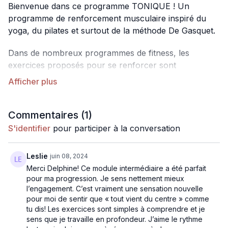
Bienvenue dans ce programme TONIQUE ! Un
programme de renforcement musculaire inspiré du
yoga, du pilates et surtout de la méthode De Gasquet.
Dans de nombreux programmes de fitness, les
exercices proposés pour se renforcer sont
extrêmement exigeants et difficiles à réaliser. Pourtant
des exercices simples ET bien réalisés seront
beaucoup plus efficaces à condition de bien maîtriser
l’engagement de son centre. C’est ce que je te propose
Commentaires (
1
)
dans ce programme. De partir de l’engagement du
S'identifier
pour participer à la conversation
centre, de ton périnée et de ton muscle transverse
pour réaliser des exercices simples et ciblés qui seront
Leslie
juin 08, 2024
extrêmement efficaces.
Merci Delphine! Ce module intermédiaire a été parfait
pour ma progression. Je sens nettement mieux
Tu vas ainsi pouvoir te muscler en profondeur tout en
l’engagement. C’est vraiment une sensation nouvelle
protégeant ton corps. Tu l’auras compris, aucun
pour moi de sentir que « tout vient du centre » comme
exercice de compression, pas de crunch et au
tu dis! Les exercices sont simples à comprendre et je
sens que je travaille en profondeur. J’aime le rythme
contraire des exercices d’auto grandissement et de