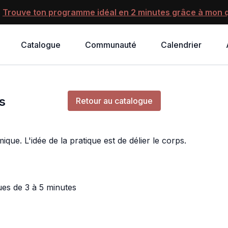
?
Trouve ton programme idéal en 2 minutes grâce à mon q
Catalogue
Communauté
Calendrier
Diffusion en direct terminée
s
Retour au catalogue
e. L'idée de la pratique est de délier le corps.
ues de 3 à 5 minutes