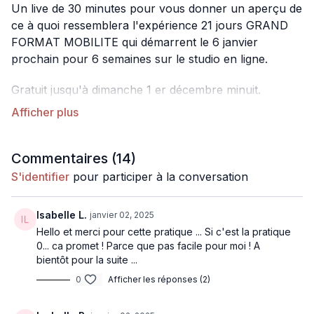
Un live de 30 minutes pour vous donner un aperçu de
ce à quoi ressemblera l'expérience 21 jours GRAND
FORMAT MOBILITE qui démarrent le 6 janvier
prochain pour 6 semaines sur le studio en ligne.
Gratuit jusqu'à dimanche 1 er décembre minuit.
Accessible pour tous ceux qui souscrivent aux 21
jours 2025:
https://layogatribe.com/programs/21joursxxl
Commentaires (
14
)
Durée
: 30 minutes
S'identifier
pour participer à la conversation
Niveau
: 2 niveaux de pratique en live!
Isabelle L.
janvier 02, 2025
Hello et merci pour cette pratique ... Si c'est la pratique
0... ca promet ! Parce que pas facile pour moi ! A
bientôt pour la suite ...
0
Afficher les réponses (2)