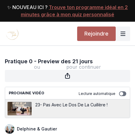
✨ NOUVEAU ICI ?
Trouve ton programme idéal en 2
minutes grâce à mon quiz personnalisé
Rejoindre
Pratique 0 - Preview des 21 jours
Pratique 0 - Preview des 21 jours
ou
s'identifier
pour continuer
PROCHAINE VIDÉO
Lecture automatique
23- Pas Avec Le Dos De La Cuillère !
Delphine & Gautier