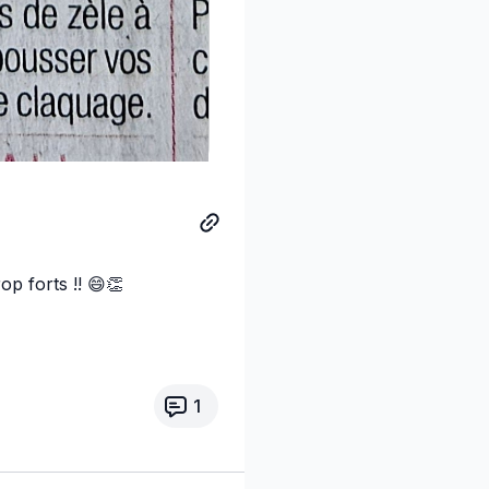
op forts !! 😄👏
1