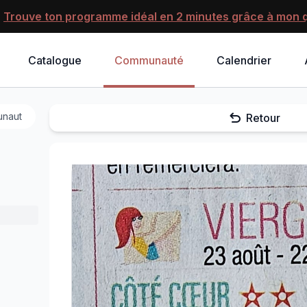
?
Trouve ton programme idéal en 2 minutes grâce à mon q
Catalogue
Communauté
Calendrier
Retour