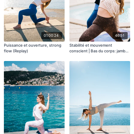
01:00:24
46:51
Puissance et ouverture, strong
Stabilité et mouvement
flow (Replay)
conscient | Bas du corps: jambes
et hanches (Replay)