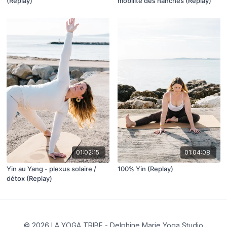
(Replay)
mobilité des hanches (Replay)
01:02:15
01:04:08
Yin au Yang - plexus solaire /
100% Yin (Replay)
détox (Replay)
© 2026 LA YOGA TRIBE - Delphine Marie Yoga Studio