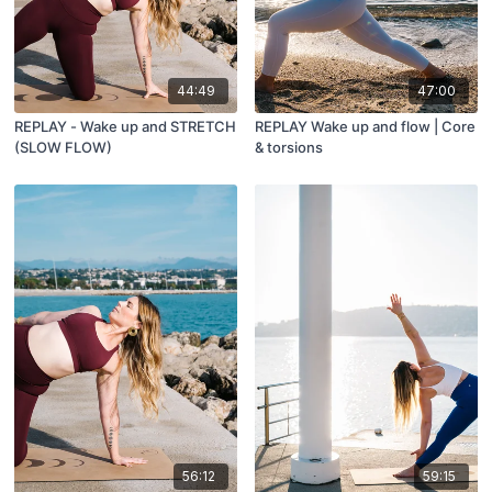
44:49
47:00
REPLAY - Wake up and STRETCH
REPLAY Wake up and flow | Core
(SLOW FLOW)
& torsions
56:12
59:15