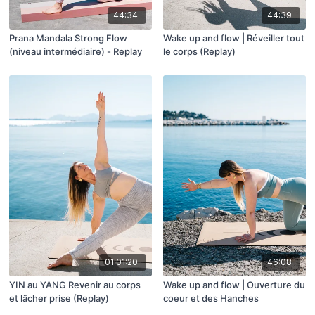
44:34
44:39
Prana Mandala Strong Flow
Wake up and flow | Réveiller tout
(niveau intermédiaire) - Replay
le corps (Replay)
01:01:20
46:08
YIN au YANG Revenir au corps
Wake up and flow | Ouverture du
et lâcher prise (Replay)
coeur et des Hanches