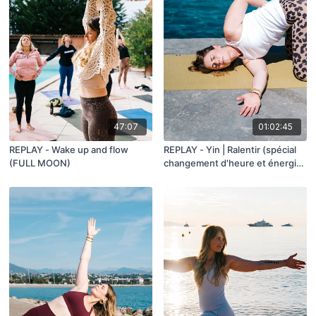
47:07
01:02:45
REPLAY - Wake up and flow
REPLAY - Yin | Ralentir (spécial
(FULL MOON)
changement d'heure et énergie
de l'automne)