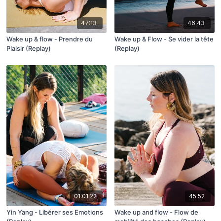
47:13
46:43
Wake up & flow - Prendre du
Wake up & Flow - Se vider la tête
Plaisir (Replay)
(Replay)
01:01:22
45:52
Yin Yang - Libérer ses Emotions
Wake up and flow - Flow de