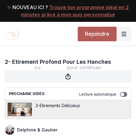
✨ NOUVEAU ICI ?
Trouve ton programme idéal en 2
minutes grâce à mon quiz personnalisé
Rejoindre
2- Etirement Profond Pour Les Hanches
2- Etirement Profond Pour Les Hanches
ou
s'identifier
pour continuer
PROCHAINE VIDÉO
Lecture automatique
3-Etirements Délicieux
Delphine & Gautier