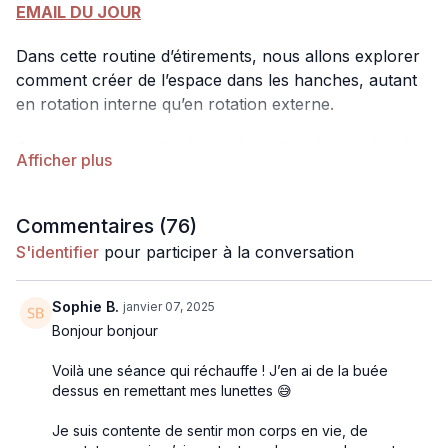
EMAIL DU JOUR
Dans cette routine d’étirements, nous allons explorer
comment créer de l’espace dans les hanches, autant
en rotation interne qu’en rotation externe.
Cette routine va cibler les endroits les plus tendus de
ton corps et étirer en profondeur tous les muscles
autour de l’articulation de la hanche.
Commentaires (
76
)
Matériel
: 2 briques et une couverture
S'identifier
pour participer à la conversation
Sophie B.
janvier 07, 2025
Bonjour bonjour
Voilà une séance qui réchauffe ! J’en ai de la buée
dessus en remettant mes lunettes 😅
Je suis contente de sentir mon corps en vie, de