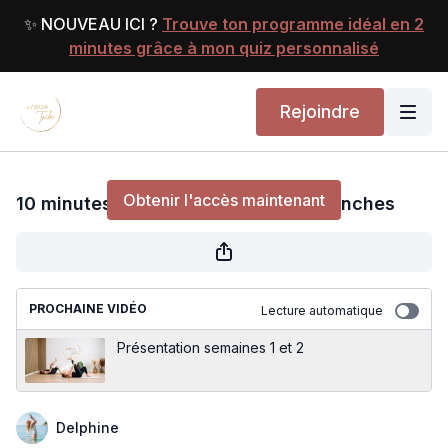
✨ NOUVEAU ICI ?
Trouve ton programme idéal en 2
minutes grâce à mon quiz personnalisé
Rejoindre
10 minutes par jour - Mobilité des Hanches
Obtenir l'accès maintenant
10 minutes par jour - Mobilité des Hanches
ou
s'identifier
pour continuer
PROCHAINE VIDÉO
Lecture automatique
Présentation semaines 1 et 2
Delphine