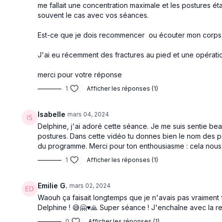
me fallait une concentration maximale et les postures é
souvent le cas avec vos séances.
Est-ce que je dois recommencer ou écouter mon corps
J'ai eu récemment des fractures au pied et une opération
merci pour votre réponse
1
Afficher les réponses (1)
Isabelle
mars 04, 2024
Delphine, j'ai adoré cette séance. Je me suis sentie bea
postures. Dans cette vidéo tu donnes bien le nom des post
du programme. Merci pour ton enthousiasme : cela nous 
1
Afficher les réponses (1)
Emilie G.
mars 02, 2024
Waouh ça faisait longtemps que je n'avais pas vraiment f
Delphine ! 😅🤗♥️🙏 Super séance ! J'enchaîne avec la res
0
Afficher les réponses (1)