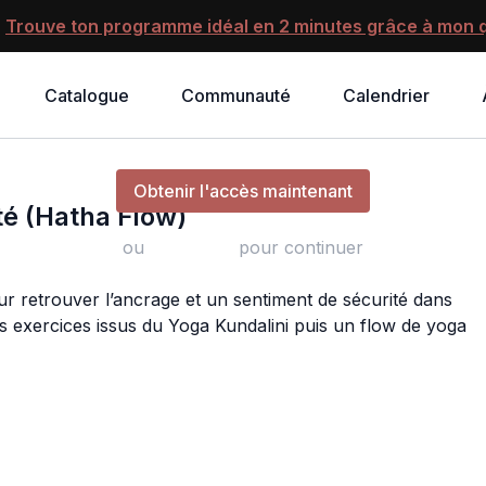
?
Trouve ton programme idéal en 2 minutes grâce à mon q
Catalogue
Communauté
Calendrier
Revenir À L'Ancrage Et À La Sécurité (Hatha Flow)
Obtenir l'accès maintenant
té (Hatha Flow)
ou
s'identifier
pour continuer
r retrouver l’ancrage et un sentiment de sécurité dans
s exercices issus du Yoga Kundalini puis un flow de yoga