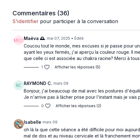
Commentaires (
36
)
S'identifier
pour participer à la conversation
Maëva 🌅.
mai 07, 2025
• Édité
Coucou tout le monde, mes excuses si je passe pour une 
ayant les yeux fermés, j'ai aperçu la couleur rouge. Il 
que celle ci est associée au chakra racine? Merci à tous
1
Afficher les réponses (5)
RAYMOND C.
mars 09
Bonjour, j'ai beaucoup de mal avec les postures d'équil
Je n'arrive pas à lâcher prise pour l'instant mais je vais
0
Afficher les réponses (2)
Isabelle
mars 09
oh là la que cette séance a été difficile pour moi aujo
mal de dos et au niveau cervicale et là franchement mon c