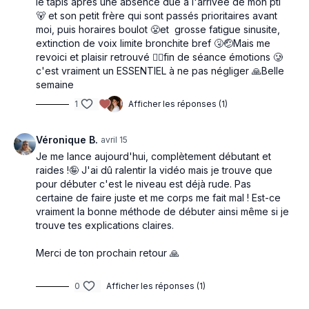
le tapis après une absence due à l'arrivée de mon pti
essentielle pour bouger librement, apaiser l’esprit et
🐻 et son petit frère qui sont passés prioritaires avant
pratiquer autrement dans le temps.
moi, puis horaires boulot 😤et grosse fatigue sinusite,
extinction de voix limite bronchite bref 🤧🤕Mais me
revoici et plaisir retrouvé 🧘‍♂️fin de séance émotions 🥲
c'est vraiment un ESSENTIEL à ne pas négliger 🙏Belle
semaine
1
Afficher les réponses (1)
Véronique B.
avril 15
Je me lance aujourd'hui, complètement débutant et
raides !🤪 J'ai dû ralentir la vidéo mais je trouve que
pour débuter c'est le niveau est déjà rude. Pas
certaine de faire juste et me corps me fait mal ! Est-ce
vraiment la bonne méthode de débuter ainsi même si je
trouve tes explications claires.
Merci de ton prochain retour 🙏
0
Afficher les réponses (1)