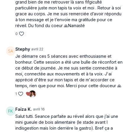
grand bien de me retrouver là sans fifgiculté
particulière juste mon tapis ta voix et moi . Retour à soi
grace au corps. Je me suis remerciée d’avoir répondu
à ton message et je t’envoie ma gratitude pour ce
réveil. Du fond du coeur 🙏Namasté
0
Stephy
avril 22
Je démarre ces 5 séances avec enthousiasme et
bonheur. Cette session a été une bulle de réconfort en
ce début de journée. Je me suis sentie connectée à
moi, connectée aux mouvements et à ta voix. J'ai
apprécié d'être sur mon tapis et de m'accorder ce
temps, rien que pour moi. Merci pour cette douceur 🙏
1
Faïza K.
avril 16
Salut tutti. Seance parfaite au réveil alors que j’ai une
mini gueule de bois alimentaire (le stade avant l
indisgestion mais loin derriére la gastro). Bref ça a