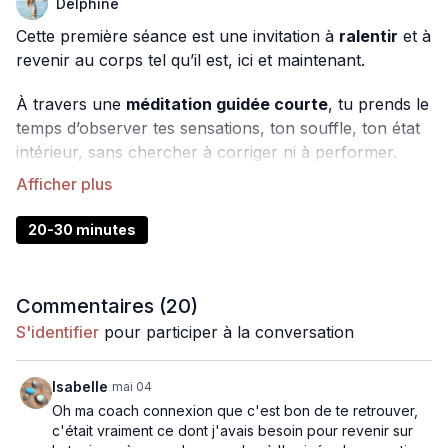
Delphine
Cette première séance est une invitation à
ralentir
et à
revenir au corps tel qu’il est, ici et maintenant.
À travers une
méditation guidée courte
, tu prends le
temps d’observer tes sensations, ton souffle, ton état
intérieur, sans chercher à corriger ni à performer.
Puis, des
mouvements doux et accessibles
viennent
accompagner cette écoute, pour délier les tensions,
réveiller la mobilité et réhabiter ton corps avec plus de
20-30 minutes
présence.
Ici, il ne s’agit pas de faire plus, mais de
sentir mieux
.
Commentaires (
20
)
De sortir du mode automatique pour poser les bases
S'identifier
pour participer à la conversation
d’une pratique respectueuse, sécurisante et durable.
Cette séance marque le point de départ de ces 5 jours
Isabelle
mai 04
:
Oh ma coach connexion que c'est bon de te retrouver,
recréer un lien conscient avec ton corps
c'était vraiment ce dont j'avais besoin pour revenir sur
, condition