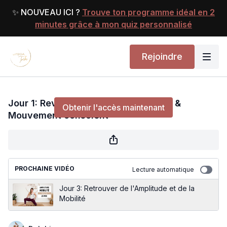
✨ NOUVEAU ICI ?
Trouve ton programme idéal en 2
minutes grâce à mon quiz personnalisé
Rejoindre
Jour 1: Revenir au corps | Méditation &
Mouvement conscient
Jour 1: Revenir au corps | Méditation &
Obtenir l'accès maintenant
Mouvement conscient
ou
s'identifier
pour continuer
PROCHAINE VIDÉO
Lecture automatique
Jour 3: Retrouver de l'Amplitude et de la
Mobilité