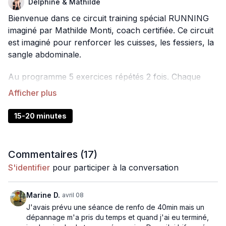
Delphine & Mathilde
Bienvenue dans ce circuit training spécial RUNNING
imaginé par Mathilde Monti, coach certifiée. Ce circuit
est imaginé pour renforcer les cuisses, les fessiers, la
sangle abdominale.
Au programme 5 exercices répétés 2 fois. Chaque
exercice est répété 45 secondes et suivi de 15
secondes de pause avant d'enchaîner.
15-20 minutes
Commentaires (
17
)
S'identifier
pour participer à la conversation
Marine D.
avril 08
J'avais prévu une séance de renfo de 40min mais un
dépannage m'a pris du temps et quand j'ai eu terminé,