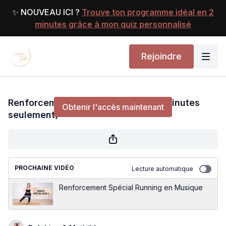
✨ NOUVEAU ICI ?
Trouve ton programme idéal en 2
minutes grâce à mon quiz personnalisé
Rejoindre
Renforcement Spécial Running (15 Minutes
seulement)
Renforcement Spécial Running (15 Minutes
Obtenir l'accès maintenant
seulement)
ou
s'identifier
pour continuer
PROCHAINE VIDÉO
Lecture automatique
Renforcement Spécial Running en Musique