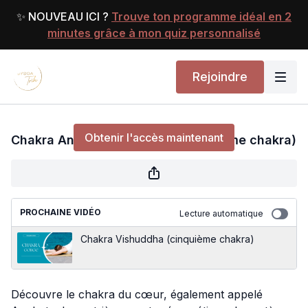
✨ NOUVEAU ICI ?
Trouve ton programme idéal en 2
minutes grâce à mon quiz personnalisé
Rejoindre
Chakra Anahatha, le Coeur (quatrième chakra)
Obtenir l'accès maintenant
Chakra Anahatha, le Coeur (quatrième chakra)
ou
s'identifier
pour continuer
PROCHAINE VIDÉO
Lecture automatique
Chakra Vishuddha (cinquième chakra)
Découvre le chakra du cœur, également appelé