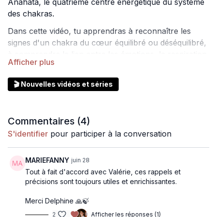
Anahata, le quatrième centre énergétique du système
des chakras.
Dans cette vidéo, tu apprendras à reconnaître les
signes d'un chakra du cœur équilibré ou déséquilibré,
à comprendre le lien entre les émotions, la respiration
et la poitrine, ainsi qu'à découvrir des postures de
yoga et des pratiques simples pour cultiver davantage
🎬 Nouvelles vidéos et séries
d'ouverture et d'harmonie au quotidien.
Cette vidéo s'adresse à toute personne souhaitant
approfondir sa connaissance des chakras, améliorer
Commentaires (
4
)
son bien-être émotionnel et développer une relation
S'identifier
pour participer à la conversation
plus harmonieuse avec elle-même et avec les autres.
MARIEFANNY
juin 28
Tout à fait d'accord avec Valérie, ces rappels et
précisions sont toujours utiles et enrichissantes.
Merci Delphine 🙏🍃
2
Afficher les réponses (1)