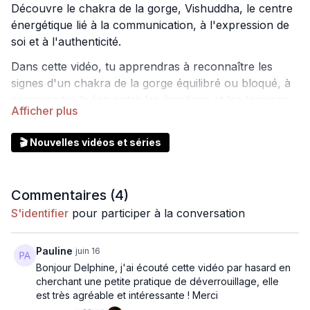
Découvre le chakra de la gorge, Vishuddha, le centre
énergétique lié à la communication, à l'expression de
soi et à l'authenticité.
Dans cette vidéo, tu apprendras à reconnaître les
signes d'un chakra de la gorge équilibré ou bloqué, à
comprendre le lien entre les émotions et les tensions
dans le cou ou la gorge, ainsi qu'à découvrir des
postures de yoga et des pratiques concrètes pour
🎬 Nouvelles vidéos et séries
t'exprimer avec plus de confiance, de clarté et de
justesse dans ton quotidien.
Commentaires (
4
)
S'identifier
pour participer à la conversation
Pauline
juin 16
Bonjour Delphine, j'ai écouté cette vidéo par hasard en
cherchant une petite pratique de déverrouillage, elle
est très agréable et intéressante ! Merci