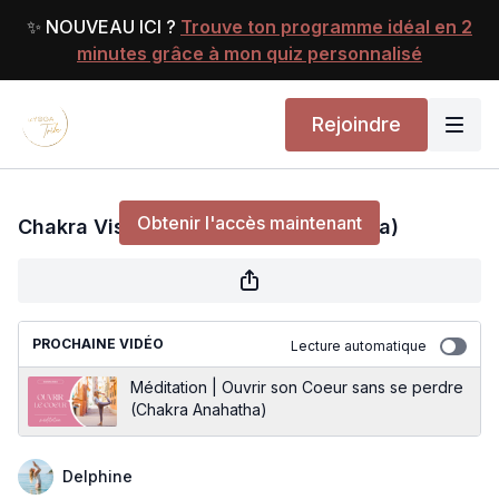
✨ NOUVEAU ICI ?
Trouve ton programme idéal en 2
minutes grâce à mon quiz personnalisé
Rejoindre
Chakra Vishuddha (cinquième chakra)
Obtenir l'accès maintenant
Chakra Vishuddha (cinquième chakra)
ou
s'identifier
pour continuer
PROCHAINE VIDÉO
Lecture automatique
Méditation | Ouvrir son Coeur sans se perdre
(Chakra Anahatha)
Delphine