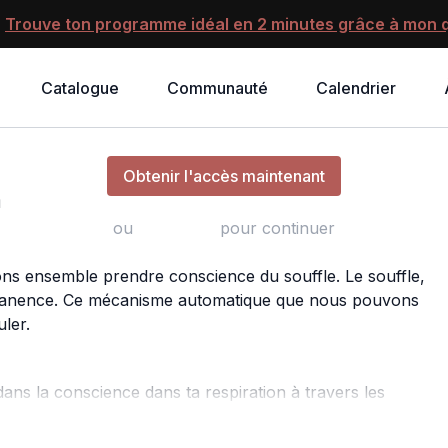
?
Trouve ton programme idéal en 2 minutes grâce à mon q
Catalogue
Communauté
Calendrier
Conscience du souffle | Respiration
Obtenir l'accès maintenant
n
ou
s'identifier
pour continuer
lons ensemble prendre conscience du souffle. Le souffle,
permanence. Ce mécanisme automatique que nous pouvons
uler.
dans la conscience dans ta respiration à travers les
iration complète et la respiration alternée par les narines.
nsions, libérer le mécanisme respiration et équilibrer