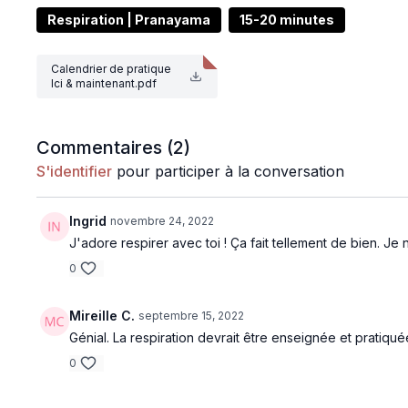
l’énergie.
Respiration | Pranayama
15-20 minutes
Calendrier de pratique
Ici & maintenant.pdf
EXERCICES PROPOSES
Prendre conscience du souffle
Bailler
Commentaires (
2
)
Respiration complète
S'identifier
pour participer à la conversation
Respiration carrée
Nadhi Shodhana
Ingrid
novembre 24, 2022
Relâcher le souffle
J'adore respirer avec toi ! Ça fait tellement de bien. Je
0
Mireille C.
septembre 15, 2022
Génial. La respiration devrait être enseignée et pratiqu
0