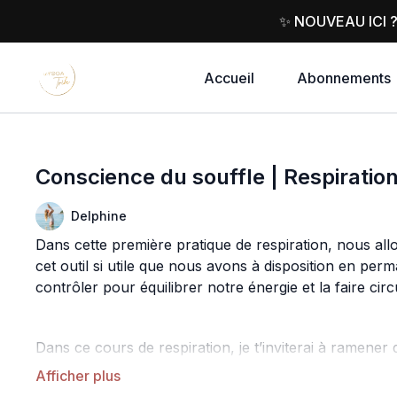
✨ NOUVEAU ICI 
Accueil
Abonnements
Conscience du souffle | Respiratio
Delphine
Dans cette première pratique de respiration, nous al
cet outil si utile que nous avons à disposition en 
contrôler pour équilibrer notre énergie et la faire circ
Dans ce cours de respiration, je t’inviterai à ramener 
bâillements, la respiration complète mais aussi la resp
Une pratique très complète pour relâcher toutes les te