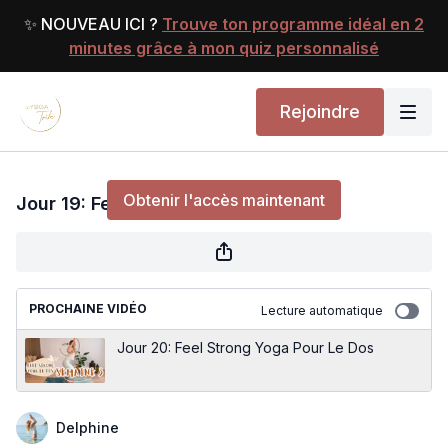
✨ NOUVEAU ICI ?
Trouve ton programme idéal en 2
minutes grâce à mon quiz personnalisé
Rejoindre
Jour 19: Feel Good Yoga Pour Le Dos
Obtenir l'accès maintenant
Jour 19: Feel Good Yoga Pour Le Dos
ou
s'identifier
pour continuer
PROCHAINE VIDÉO
Lecture automatique
Jour 20: Feel Strong Yoga Pour Le Dos
Delphine