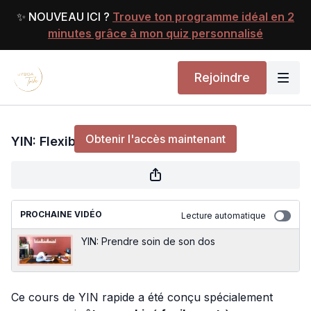
✨ NOUVEAU ICI ?
Trouve ton programme idéal en 2
minutes grâce à mon quiz personnalisé
Rejoindre
YIN: Flexibilité du dos
Obtenir l'accès maintenant
YIN: Flexibilité du dos
ou
s'identifier
pour continuer
PROCHAINE VIDÉO
Lecture automatique
YIN: Prendre soin de son dos
Ce cours de YIN rapide a été conçu spécialement