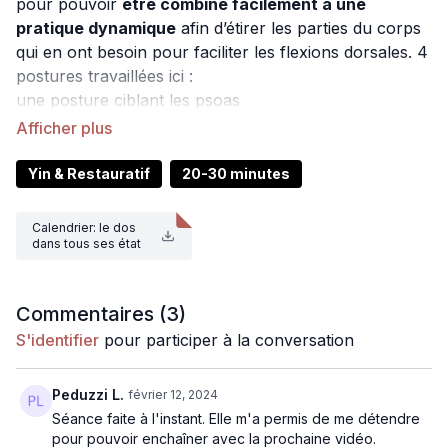
pour pouvoir
être combiné facilement à une
pratique dynamique
afin d’étirer les parties du corps
qui en ont besoin pour faciliter les flexions dorsales. 4
postures travaillées ici :
une posture ciblant les psoas
une posture ciblant l’avant du corps et notamment des
cuisses
deux postures ciblant l’ouverture des épaules
Yin & Restauratif
20-30 minutes
Matériel
: 2 briques et/ou un bolster
Calendrier: le dos
Niveau
: tous
dans tous ses état
s.pdf
Intensité
: 1/5
Commentaires (
3
)
S'identifier
pour participer à la conversation
Peduzzi L.
février 12, 2024
Séance faite à l'instant. Elle m'a permis de me détendre
pour pouvoir enchaîner avec la prochaine vidéo.