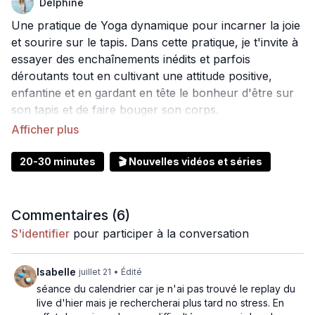
Delphine
Une pratique de Yoga dynamique pour incarner la joie
et sourire sur le tapis. Dans cette pratique, je t'invite à
essayer des enchaînements inédits et parfois
déroutants tout en cultivant une attitude positive,
enfantine et en gardant en tête le bonheur d'être sur
son tapis et de faire bouger son corps.
Un exercice tout aussi physique que mental pour
profiter de l'instant présent et chasser les idées noires
20-30 minutes
🎬 Nouvelles vidéos et séries
/ la mauvaise humeur.
Commentaires (
6
)
S'identifier
pour participer à la conversation
Isabelle
juillet 21
• Édité
séance du calendrier car je n'ai pas trouvé le replay du
live d'hier mais je rechercherai plus tard no stress. En