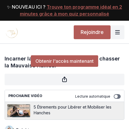
✨ NOUVEAU ICI ?
Trouve ton programme idéal en 2
minutes grâce à mon quiz personnalisé
Rejoindre
Incarner la Joie de Vivre | Yoga pour chasser la
Mauvaise Humeur
Incarner la Joie de Vivre | Yoga pour chasser
Obtenir l'accès maintenant
la Mauvaise Humeur
ou
s'identifier
pour continuer
PROCHAINE VIDÉO
Lecture automatique
5 Étirements pour Libérer et Mobiliser les
Hanches