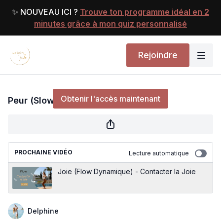
✨ NOUVEAU ICI ?
Trouve ton programme idéal en 2
minutes grâce à mon quiz personnalisé
Rejoindre
Peur (Slow Flow) - Apaiser ses Peurs
Obtenir l'accès maintenant
Peur (Slow Flow) - Apaiser ses Peurs
ou
s'identifier
pour continuer
PROCHAINE VIDÉO
Lecture automatique
Joie (Flow Dynamique) - Contacter la Joie
Delphine