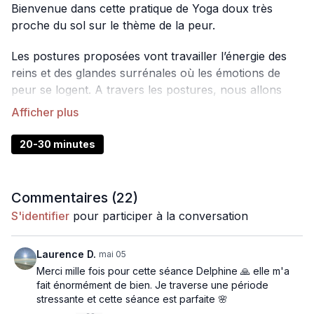
Bienvenue dans cette pratique de Yoga doux très
proche du sol sur le thème de la peur.
Les postures proposées vont travailler l’énergie des
reins et des glandes surrénales où les émotions de
peur se logent. A travers les postures, nous allons
travailler tout ce qui est lié à la peur : phobies, anxiété,
crises de paniques, obsessions, compulsions,
épuisement pour être plus en paix et avoir le courage
20-30 minutes
d’avancer.
Les postures proposées se font assises et sur le dos.
Commentaires (
22
)
S'identifier
pour participer à la conversation
Laurence D.
mai 05
Merci mille fois pour cette séance Delphine 🙏 elle m'a
fait énormément de bien. Je traverse une période
stressante et cette séance est parfaite 🌸