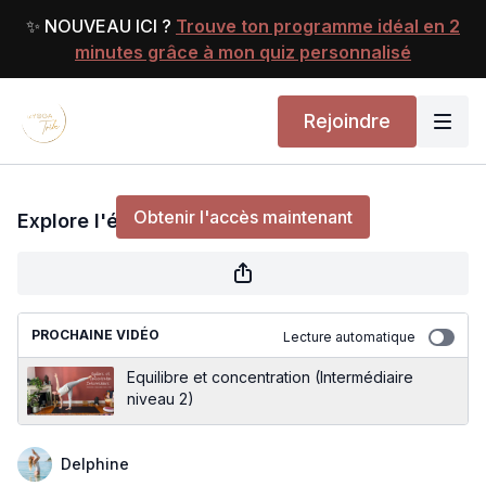
✨ NOUVEAU ICI ?
Trouve ton programme idéal en 2
minutes grâce à mon quiz personnalisé
Rejoindre
Explore l'équilibre (Débutant)
Obtenir l'accès maintenant
Explore l'équilibre (Débutant)
ou
s'identifier
pour continuer
PROCHAINE VIDÉO
Lecture automatique
Equilibre et concentration (Intermédiaire
niveau 2)
Delphine