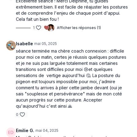
Excellente séance ! Merci Delphine, tu guidés
découverte des possibilités de ton corps.
extrêmement bien. Il est facile de réajuster les postures
et de comprendre l'enjeu de chaque point d'appui.
Je t’invite à avoir deux briques (ou deux gros
Cela fait un bien fou !
dictionnaires) à l’avant de ton tapis.
Si l’équilibre est
1
Afficher les réponses (1)
particulièrement difficile pour toi, tu peux pratiquer à
proximité d’un mur pour te soutenir quand tu en
Isabelle
mai 05, 2025
ressentiras le besoin.
séance terminée ma chère coach connexion : difficile
pour moi ce matin, certes je réussis quelques postures
et je ne suis pas larguée totalement mais certaines
transitions sont difficiles pour moi 😢et quelques
sensations de vertige aujourd'hui 🤔. La posture du
pigeon est toujours impossible pour moi, j'admire
comment tu arrives à plier cette jambe devant (oui je
sais "souplesse et persévérance" mais de mon coté
aucun progrès sur cette posture. Accepter
qu'aujourd'hui c'est ainsi 🙏
0
Emilie G.
mai 04, 2025