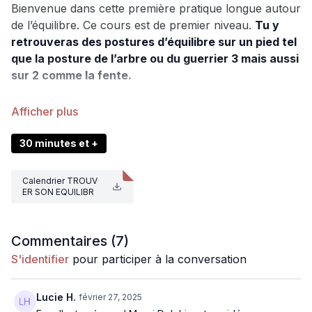
Bienvenue dans cette première pratique longue autour
de l’équilibre. Ce cours est de premier niveau.
Tu y
retrouveras des postures d’équilibre sur un pied tel
que la posture de l’arbre ou du guerrier 3 mais aussi
sur 2 comme la fente.
Je vais t’apprendre comment utiliser tes appuis
pour trouver ton équilibre et progresser sur ce
chemin.
30 minutes et +
J’ai choisi de commencer ce cours par
un exercice
Calendrier TROUV
de respiration et une posture de Yin Yoga
tenue
ER SON EQUILIBR
plusieurs minutes afin de poser le mental et de libérer
E.pdf
les tensions du corps. Plus le mental est calme, et plus
l’équilibre est facile.
Commentaires (
7
)
S'identifier
pour participer à la conversation
Le flow de postures choisi est répété deux fois en
intensifiant doucement l’engagement et le travail pour
Lucie H.
février 27, 2025
aller pas à pas vers un meilleur équilibre et une