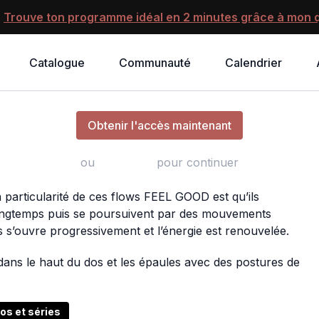
?
Trouve ton programme idéal en 2 minutes grâce à mon q
Catalogue
Communauté
Calendrier
FEEL GOOD YOGA | Twist & Glow
Obtenir l'accès maintenant
ou
s'identifier
pour continuer
particularité de ces flows FEEL GOOD est qu’ils
ongtemps puis se poursuivent par des mouvements
 s’ouvre progressivement et l’énergie est renouvelée.
ans le haut du dos et les épaules avec des postures de
éos et séries