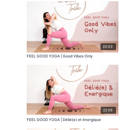
20:03
FEEL GOOD YOGA | Good Vibes Only
22:06
FEEL GOOD YOGA | Délié(e) et énergique