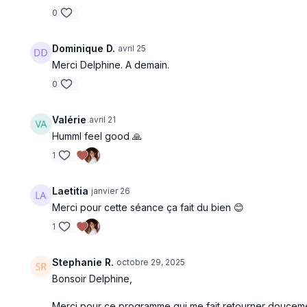
0
Dominique D.
avril 25
Merci Delphine. A demain.
0
Valérie
avril 21
Humml feel good 🙏
1
Laetitia
janvier 26
Merci pour cette séance ça fait du bien 😊
1
Stephanie R.
octobre 29, 2025
Bonsoir Delphine,
Merci pour ce programme qui me fait retourner doucemen