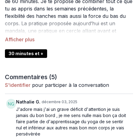
de 60 minutes. Je te propose de combiner tout ce que
tu as appris dans les semaines précédentes, la
flexibilité des hanches mais aussi la force du bas du
corps. La pratique proposée aujourd’hui est un
mandala, une pratique en cercle alliant avant et
arrière du tapis. Pratiquer ainsi permet de lâcher prise
et de laisser l’énergie que l’on a choisi, ici celle des
hanches, s’exprimer sur le tapis.
30 minutes et +
Cours dynamique de vinyasa yoga de 60 minutes :
Une expérience comme en studio
Commentaires (
5
)
Des postures avancées proposées comme
S'identifier
pour participer à la conversation
Skandasana, Skandasana renversé, le chameau, la
créature sauvage, le pont et le
lézard volant
Nathalie G.
décembre 03, 2025
Une
pratique en mandala
J'adore mais j'ai un grave déficit d'attention je suis
Un
prana flow
jamais du bon bord , je me sens nulle mais bon ça doit
faire partie de d'apprentissage du yoga de se sentir
nul et inférieur aux autres mais bon mon corps je vais
Matériel
: deux briques (optionnelles)
persévèrée