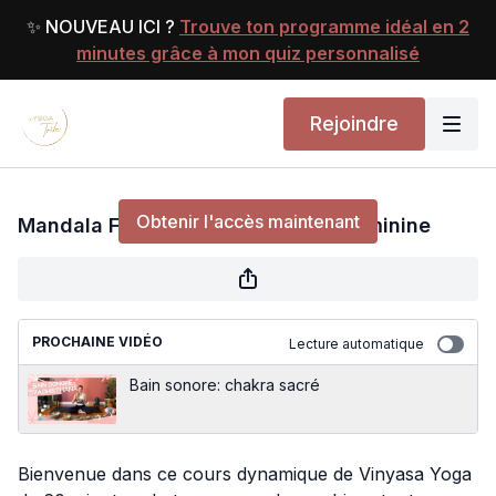
✨ NOUVEAU ICI ?
Trouve ton programme idéal en 2
minutes grâce à mon quiz personnalisé
Rejoindre
Mandala Flow: libère ton énergie féminine
Obtenir l'accès maintenant
Mandala Flow: libère ton énergie féminine
ou
s'identifier
pour continuer
PROCHAINE VIDÉO
Lecture automatique
Bain sonore: chakra sacré
Bienvenue dans ce cours dynamique de Vinyasa Yoga