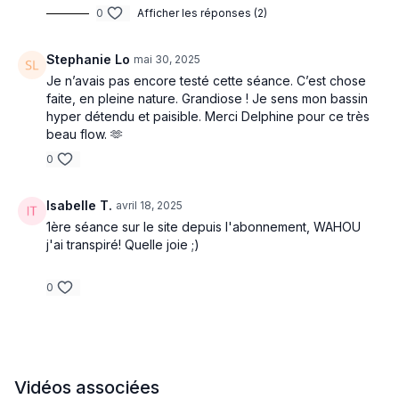
0
Afficher les réponses (2)
Intensité
: 4-5/5
Stephanie Lo
mai 30, 2025
Je n’avais pas encore testé cette séance. C’est chose
faite, en pleine nature. Grandiose ! Je sens mon bassin
hyper détendu et paisible. Merci Delphine pour ce très
beau flow. 🫶
0
Isabelle T.
avril 18, 2025
1ère séance sur le site depuis l'abonnement, WAHOU
j'ai transpiré! Quelle joie ;)
0
Vidéos associées