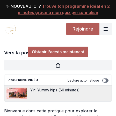
✨ NOUVEAU ICI ?
Trouve ton programme idéal en 2
minutes grâce à mon quiz personnalisé
Rejoindre
Vers la posture du pigeon royal
Obtenir l'accès maintenant
Vers la posture du pigeon royal
ou
s'identifier
pour continuer
PROCHAINE VIDÉO
Lecture automatique
Yin: Yummy hips (60 minutes)
Bienvenue dans cette pratique pour explorer la