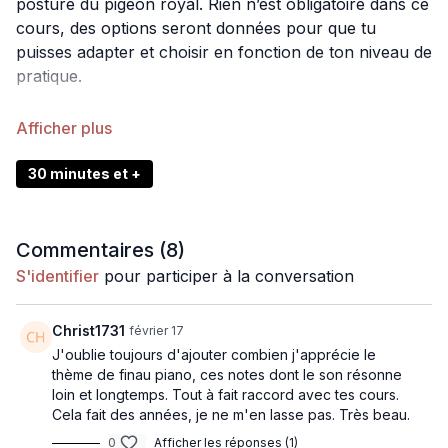
posture du pigeon royal. Rien n’est obligatoire dans ce
cours, des options seront données pour que tu
puisses adapter et choisir en fonction de ton niveau de
pratique.
Cette pratique va :
T’aider à t’ancrer
Relâcher toutes les tensions dans la zone du bassin
30 minutes et +
Travailler à la fois les ouvertures des hanches et du
cœur
Te procurer un bien être global du cœur et t’inviter
Commentaires (
8
)
à plonger dans un espace de réflexion et
S'identifier
pour participer à la conversation
d’introspection procurés par le travail combiné sur
les chakras des hanches et du coeur
Christ1731
février 17
Matériel
J'oublie toujours d'ajouter combien j'apprécie le
: une sangle
thème de finau piano, ces notes dont le son résonne
loin et longtemps. Tout à fait raccord avec tes cours.
Intensité
: 4/5
Cela fait des années, je ne m'en lasse pas. Très beau.
0
Afficher les réponses (1)