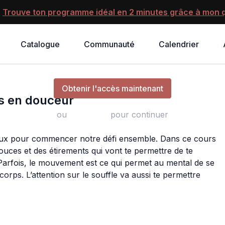
?
Trouve ton programme idéal en 2 minutes grâce à mon q
Catalogue
Communauté
Calendrier
Revenir au présent et délier le corps en douceur
Obtenir l'accès maintenant
ps en douceur
ou
s'identifier
pour continuer
oux pour commencer notre défi ensemble. Dans ce cours
uces et des étirements qui vont te permettre de te
Parfois, le mouvement est ce qui permet au mental de se
orps. L’attention sur le souffle va aussi te permettre
dans ton corps et ton esprit.