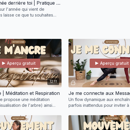
t'inviter à aller un peu p
Laisse l'Année derrière toi | Pratique 0 des 21 Jours
pleinement toi.
 sur l'année qui vient de
s laisse ce que tu souhaites
avers méditation et pratique sur
Un programme ad
place une routi
4 pratiques par se
respiration de 10 mi
enchaînés
2 podcasts de 15 m
mentalement
Aperçu gratuit
Aperçu gratuit
Un
email d'accom
en ligne
La communauté pour 
12:11
| Méditation et Respiration
ue propose une méditation
Un flow dynamique aux enchaî
sualisation de l'arbre) ainsi
parfois inattendus pour inviter à
ce de respiration, la cohérence
contrôle et à descendre du ment
corps.