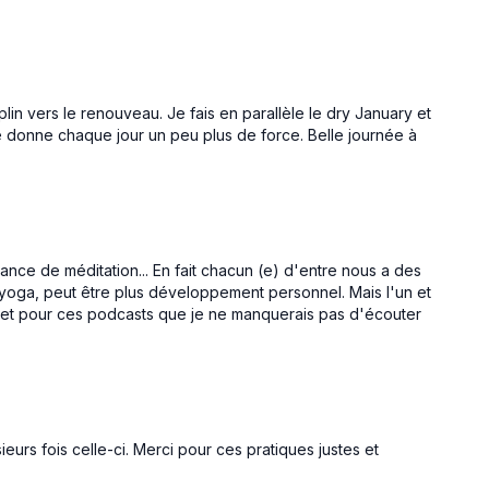
11:38
22:52
Respiration
J'Intègre dans l'Espace du Coeur | Yin
er à
Pratique de YIN YOGA pour délier le corps
lin vers le renouveau. Je fais en parallèle le dry January et
 stimulant à
en profondeur et ouvrir l'espace du coeur
e donne chaque jour un peu plus de force. Belle journée à
athique et
en douceur.
ance de méditation... En fait chacun (e) d'entre nous a des
yoga, peut être plus développement personnel. Mais l'un et
is et pour ces podcasts que je ne manquerais pas d'écouter
ieurs fois celle-ci. Merci pour ces pratiques justes et