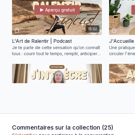
Aperçu gratuit
15:32
L'Art de Ralentir | Podcast
J'Accueill
Je te parle de cette sensation qu’on connaît
Une pratique 
tous : courir tout le temps, remplir, anticiper…
circuler l'én
ralentir c'est revenir au réel
Apprends à 
fluidité.
Aperçu gratuit
11:10
Je Respire et J'apaise | Respiration
Accueillir 
Commentaires sur la collection (
25
)
Pratique de respiration pour instaurer un
Dans cet épi
sentiment de relaxation et d'apaiser de
aborder ensem