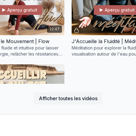
Aperçu gratuit
Aperçu gratuit
22:47
e le Mouvement | Flow
J'Accueille la Fluidité | Méd
fluide et intuitive pour laisser
Méditation pour explorer la fluid
ergie, relâcher les résistances.
visualisation autour de l'eau po
bouger comme l'eau, avec
les zones de rigidité et amene
de douceur
Aperçu gratuit
Afficher toutes les vidéos
14:18
ce qui est | Podcast
sode de podcast, nous allons
ble le fait d'accueillir ce qui