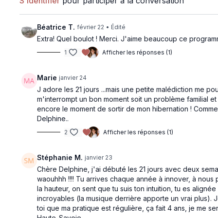
S'identifier
pour participer à la conversation
l'esprit.
est, sans pou
les bras
Semaine 2: Se relier à ses besoins, le Coeur comme 
Béatrice T.
février 22
• Édité
Extra! Quel boulot ! Merci. J'aime beaucoup ce programme
1
Afficher les réponses (1)
Aperçu gratuit
Marie
janvier 24
J adore les 21 jours ...mais une petite malédiction me p
m'interrompt un bon moment soit un problème familial et 
22:34
encore le moment de sortir de mon hibernation ! Comme di
Delphine..
J'ouvre mon Coeur | Strong Flow
J'ouvre mo
2
Afficher les réponses (1)
Ce flow est une véritable invitation à libérer
Pratique de r
et ouvrir son cœur: une première partie en
augmenter la
slow flow puis des salutations au soleil
avec la resp
Stéphanie M.
janvier 23
modifiées
de rétention.
Chère Delphine, j'ai débuté les 21 jours avec deux sema
waouhhh !!!! Tu arrives chaque année à innover, à nous p
la hauteur, on sent que tu suis ton intuition, tu es align
incroyables (la musique derrière apporte un vrai plus). 
Aperçu gratuit
toi que ma pratique est régulière, ça fait 4 ans, je me se
Haute-Savoie