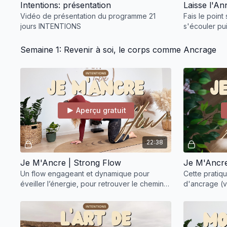
Intentions: présentation
Vidéo de présentation du programme 21
Fais le point
jours INTENTIONS
s'écouler pui
derrière à tr
le tapis.
Semaine 1: Revenir à soi, le corps comme Ancrage
Aperçu gratuit
22:38
Je M'Ancre | Strong Flow
Je M'Ancre 
Un flow engageant et dynamique pour
Cette pratiq
éveiller l’énergie, pour retrouver le chemin
d'ancrage (vi
de son corps et de sa présence.
qu'un exerci
cardiaque