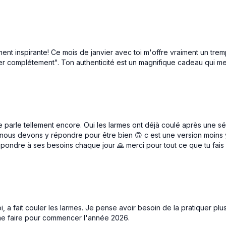
23:03
'Équilibre | Flow
Je Trouve mon Équilibre | 
ite à explorer l’alternance du Yin
Pratique de respiration pour aid
ent inspirante! Ce mois de janvier avec toi m'offre vraiment un tremp
ur t’aider à trouver un équilibre
équilibrer le système nerveux en
êter complétement". Ton authenticité est un magnifique cadeau qui m
rgie.
la fois le système nerveux symp
parasympathique
Aperçu gratuit
 parle tellement encore. Oui les larmes ont déjà coulé après une sé
 nous devons y répondre pour être bien 🙃 c est une version moins 
 répondre à ses besoins chaque jour 🙏 merci pour tout ce que tu fa
16:44
Nourrit vraiment | Podcast
sode, on explore la question de
rit vraiment. Et le lien avec le
 koshas en yoga.
, a fait couler les larmes. Je pense avoir besoin de la pratiquer plus
ent
s me faire pour commencer l'année 2026.