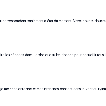
i correspondent totalement à état du moment. Merci pour ta douceu
Aperçu gratuit
Aperçu gratuit
12:32
né | Respiration
Je m'autorise à Créer Ma V
espiration simple pour aider à
Flow construit autour de l’ouve
aire les séances dans l'ordre que tu les donnes pour accueillir tous 
espace de calme, d’ancrage, de
et de l’activation du chakra de 
ntérieur du corps et de l’esprit.
t'invite à libérer l’expression, la 
Aperçu gratuit
Aperçu gratuit
re, je me sens enraciné et mes branches dansent dans le vent au ryt
24:01