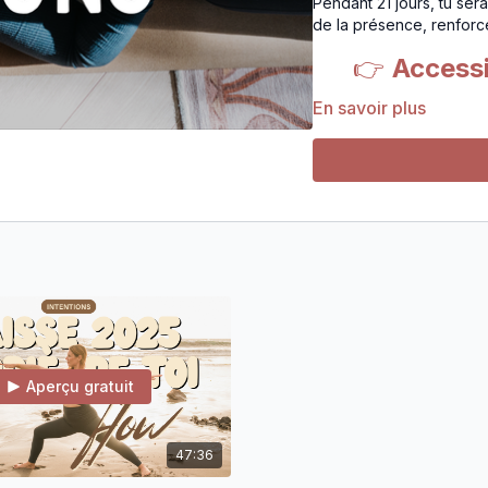
Pendant 21 jours, tu se
de la présence, renforce
👉
Access
En savoir plus
Une expérience 
Semaine 1
: Revenir au
Yoga, méditation, respir
l'instant présent et à r
préparer le corps à s'ou
Semaine 2
: Se relier
Des pratiques autour de 
ses émotions sans se jug
Aperçu gratuit
Semaine 3
: Clarifier 
47:36
Des cours stimulant tour à