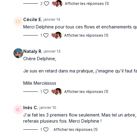
2
Afficher les réponses (1)
Cécile E.
janvier 14
Merci Delphine pour tous ces flows et enchainements qu
Aperçu gratuit
1
Afficher les réponses (1)
23:02
Nataly R.
janvier 13
Chère Delphine,
Je suis Aligné | Flow
Je suis Alig
Un flow qui t'invite à ressentir ton alignement
Pratique de r
Je suis en retard dans ma pratique, j'imagine qu'il faut f
via une pratique intuitive (en mandala) et
cultiver un 
très différente de salutations à la lune.
sérénité à l’i
Mille Merciiiissss
1
Afficher les réponses (1)
Inès C.
janvier 10
Aperçu gratuit
J'ai fait les 3 premiers flow seulement. Mais tel un arb
referais plusieurs fois. Merci Delphine !
1
Afficher les réponses (1)
26:29