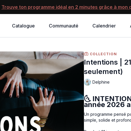
?
Trouve ton programme idéal en 2 minutes grâce à mon q
Catalogue
Communauté
Calendrier
COLLECTION
Intentions | 
seulement)
Delphine
🌜
INTENTIONS
année 2026 a
Un programme pensé pour
simple, solide et profon