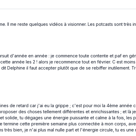
r autant être résigné ou baisser
boussole
. Il me reste quelques vidéos à visionner. Les potcasts sont très ins
Aperçu gratuit
Aperçu gratuit
oursuit d'année en année : je commence toute contente et paf en géné
cette année les 2 ! alors je recommence tout en février. C est moins 
12:28
t Delphine il faut accepter plutôt que de se rebiffer inutilement. T
n Coeur | Respiration
espiration pour aider à
Ce flow vigoureux t’invite à trou
 capacité respiration notamment
confiance à travers l’effort et 
iration du feu et des exercices
- enchaînements dynamiques po
intérieure
ines de retard car j'ai eu la grippe ; c'est pour moi la 4ème année 
roposer des choses tellement différentes et enrichissantes ; et là je
ée et solide, tu dégages une énergie puissante et calme à la fois, les
Je termine cette première semaine plus connectée à mon corps, avec 
Aperçu gratuit
Aperçu gratuit
ns très bien, je n'ai plus mal nulle part et l'énergie circule, tu es u