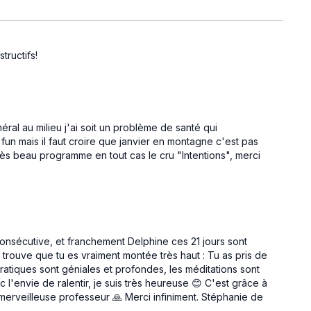
tructifs!
Aperçu gratuit
ral au milieu j'ai soit un problème de santé qui
fun mais il faut croire que janvier en montagne c'est pas
22:49
11:19
rès beau programme en tout cas le cru "Intentions", merci
Je fais Confiance à ma Force Intérieure | Strong Flow
Je fais Confiance | Méditation
ver la
Une méditation de 10 minutes pour cultiver la
le mouvement
foi en la vie, en ton chemin, et en ta propre
ur la force
capacité à accueillir l’inconnu avec sérénité.
consécutive, et franchement Delphine ces 21 jours sont
 trouve que tu es vraiment montée très haut : Tu as pris de
 pratiques sont géniales et profondes, les méditations sont
l'envie de ralentir, je suis très heureuse 😊 C'est grâce à
Aperçu gratuit
ne merveilleuse professeur 🙏 Merci infiniment. Stéphanie de