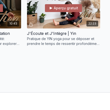
Aperçu gratuit
10:43
22:23
itation
J'Écoute et J'Intègre | Yin
ité:
Pratique de YIN yoga pour se déposer et
ur explorer
prendre le temps de ressentir profondément
r davantage
les messages du corps. Une pratique douce
pour s'ancrer