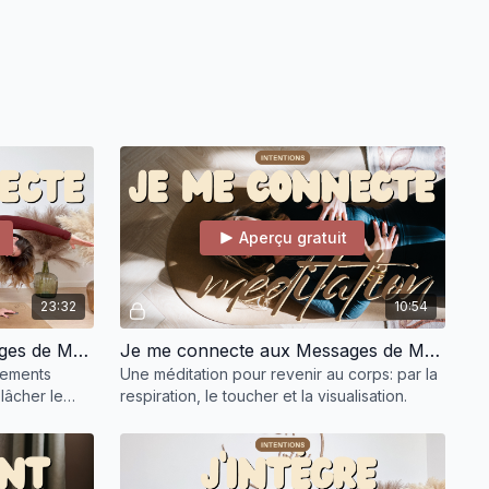
lus loin, parfois en explorant tes limites pour t'autoriser à être
apté à ta disponibilité, pour mettre en
ne que tu peux tenir - VRAIMENT
maine de 10 à 30 minute
s: tu choisis de faire la méditation /
nutes, le cours de yoga / mouvement de 20 minutes ou les 2
inutes
maximum
par semaine
pour t'aider à cheminer
Aperçu gratuit
pagnement
à chaque fois qu'une pratique / qu'un audio est
te soutenir et ma présence pour t'accompagner
23:32
10:54
Je me connecte aux Messages de Mon Corps | Strong Flow
Je me connecte aux Messages de Mon Corps | Méditation
nements
Une méditation pour revenir au corps: par la
 lâcher le
respiration, le toucher et la visualisation.
al vers le