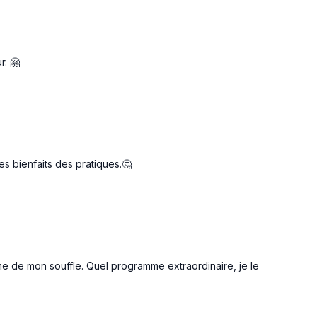
r. 🤗
Aperçu gratuit
24:00
11:06
ie | Flow
Je m'autorise à Créer Ma Vie | Méditation
rture du cœur
Méditation pour t'aider à explorer l’espace
les bienfaits des pratiques.🤔
la gorge qui
intérieur où se forment tes désirs, tes élans
créativité.
et ta vision personnelle.
Aperçu gratuit
hme de mon souffle. Quel programme extraordinaire, je le
12:59
22:46