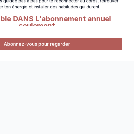
ras guidée pas à pas pour te reconnecter au corps, retrouver
r ton énergie et installer des habitudes qui durent.
ible DANS L'abonnement annuel
seulement
en 3 étapes:
Abonnez-vous pour regarder
 corps
ation et podcasts pour apprendre à ralentir, à être dans
enouer avec les sensations du corps. Peu à peu, nous allons
vrir
 à ses besoins, le coeur comme boussole
l'ouverture du coeur pour apprendre à s'écouter, à accueillir
er. Pas à pas, reconnecter à ce qui est juste
son intention, l'esprit en alignement
 tour l'ancrage, la créativité, l'incarnation de soi. Je vais