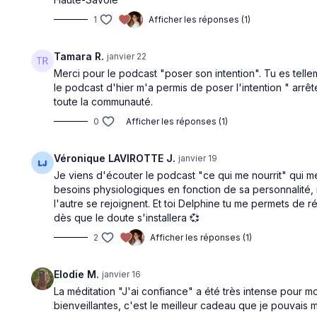
1
Afficher les réponses (1)
14:32
Le Langage des Émotions | Podcast
Je Trouve L
Tamara R.
janvier 22
Un épisode de podcast pour changer de
Ce flow t’inv
Merci pour le podcast "poser son intention". Tu es tellem
regard sur ses émotions: pour reconstruire
et du Yang po
le podcast d'hier m'a permis de poser l'intention " arr
un lien plus doux, plus juste et authentique
dans ton éne
toute la communauté.
avec toi même
0
Afficher les réponses (1)
Véronique LAVIROTTE J.
janvier 19
Aperçu gratuit
Je viens d'écouter le podcast "ce qui me nourrit" qui me
besoins physiologiques en fonction de sa personnalité,
l'autre se rejoignent. Et toi Delphine tu me permets de
12:12
dès que le doute s'installera 💞
2
Afficher les réponses (1)
J'Écoute mes Besoins | Méditation
Ce qui me 
Méditation de 10 minutes pour te
Dans cet épi
reconnecter à toi-même, cultiver
ce qui te nour
Elodie M.
janvier 16
l’authenticité et honorer ce dont tu as
concept des
La méditation "J'ai confiance" a été très intense pour moi
réellement besoin.
Semaine 3: Clarifier son Intention, l'Esprit en Alignem
bienveillantes, c'est le meilleur cadeau que je pouvai