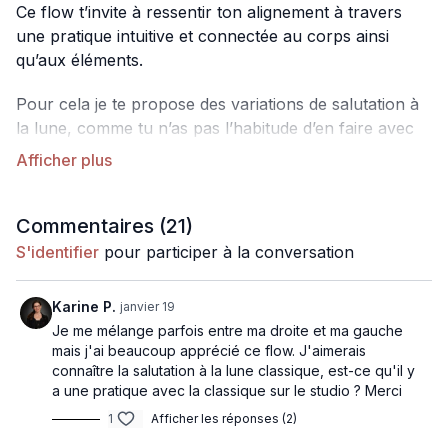
Ce flow t’invite à ressentir ton alignement à travers
une pratique intuitive et connectée au corps ainsi
qu’aux éléments.
Pour cela je te propose des variations de salutation à
la lune, comme tu n’as pas l’habitude d’en faire avec
moi. Ce format change pour t’inviter à revenir encore
davantage à toi, à tes ressentis et à laisser le corps te
guider. Une pratique qui va permettre à la fois de
travailler la mobilité et la souplesse du corps, et à la
Commentaires (
21
)
fois celle du mental.
S'identifier
pour participer à la conversation
Karine P.
janvier 19
Je me mélange parfois entre ma droite et ma gauche
mais j'ai beaucoup apprécié ce flow. J'aimerais
connaître la salutation à la lune classique, est-ce qu'il y
a une pratique avec la classique sur le studio ? Merci
1
Afficher les réponses (2)