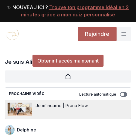
✨ NOUVEAU ICI ?
Trouve ton programme idéal en 2
minutes grâce à mon quiz personnalisé
Rejoindre
Je suis Aligné | Flow
Obtenir l'accès maintenant
Je suis Aligné | Flow
ou
s'identifier
pour continuer
PROCHAINE VIDÉO
Lecture automatique
Je m'incarne | Prana Flow
Delphine