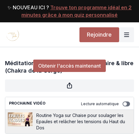
✨ NOUVEAU ICI ?
Trouve ton programme idéal en 2
minutes grâce à mon quiz personnalisé
Rejoindre
Méditation | Retrouver une Parole claire & libre
(Chakra de la Gorge)
Méditation | Retrouver une Parole claire & libre
Obtenir l'accès maintenant
(Chakra de la Gorge)
ou
s'identifier
pour continuer
PROCHAINE VIDÉO
Lecture automatique
Routine Yoga sur Chaise pour soulager les
Epaules et relâcher les tensions du Haut du
Dos