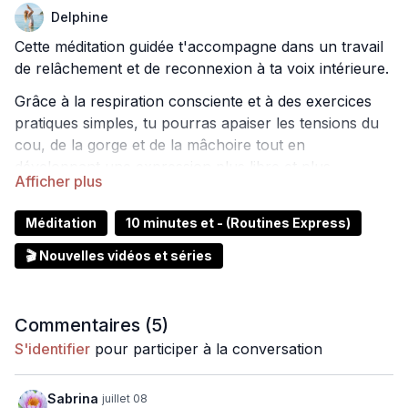
Delphine
Cette méditation guidée t'accompagne dans un travail
de relâchement et de reconnexion à ta voix intérieure.
Grâce à la respiration consciente et à des exercices
pratiques simples, tu pourras apaiser les tensions du
cou, de la gorge et de la mâchoire tout en
développant une expression plus libre et plus
authentique.
Une pratique idéale pour gagner en confiance, mieux
Méditation
10 minutes et - (Routines Express)
écouter tes besoins et communiquer avec davantage
🎬 Nouvelles vidéos et séries
de sérénité.
Commentaires (
5
)
S'identifier
pour participer à la conversation
Sabrina
juillet 08