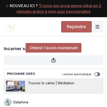
✨ NOUVEAU ICI ?
Trouve ton programme idéal en 2
minutes grâce à mon quiz personnalisé
Rejoindre
Incarner ses valeurs | Méditation
Obtenir l'accès maintenant
Incarner ses valeurs | Méditation
ou
s'identifier
pour continuer
PROCHAINE VIDÉO
Lecture automatique
Trouver le calme | Méditation
Delphine