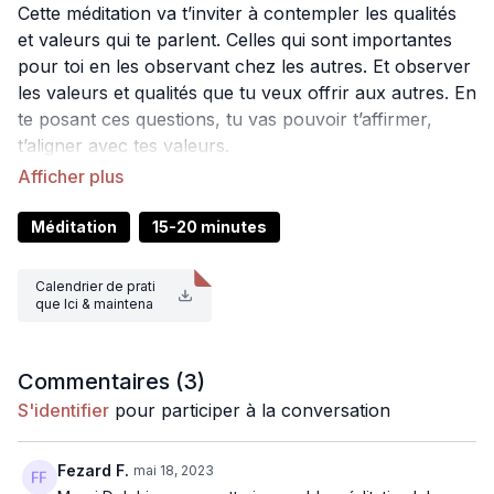
Cette méditation va t’inviter à contempler les qualités
et valeurs qui te parlent. Celles qui sont importantes
pour toi en les observant chez les autres. Et observer
les valeurs et qualités que tu veux offrir aux autres. En
te posant ces questions, tu vas pouvoir t’affirmer,
t’aligner avec tes valeurs.
C’est le début de la reconnexion à soi et du chemin de
développement personnel.
Méditation
15-20 minutes
Calendrier de prati
que Ici & maintena
nt.pdf
Commentaires (
3
)
S'identifier
pour participer à la conversation
Fezard F.
mai 18, 2023