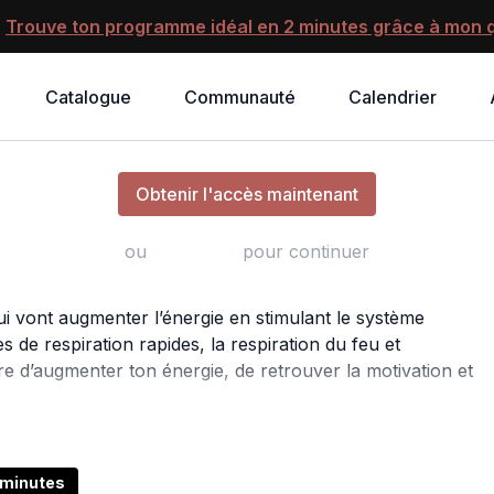
?
Trouve ton programme idéal en 2 minutes grâce à mon q
Catalogue
Communauté
Calendrier
Shot d'énergie | Respiration
Obtenir l'accès maintenant
ou
s'identifier
pour continuer
ui vont augmenter l’énergie en stimulant le système
de respiration rapides, la respiration du feu et
tre d’augmenter ton énergie, de retrouver la motivation et
ser et réveiller le mental. Et c’est exactement ce que va te
 minutes