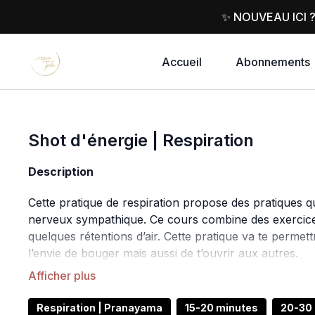
✨ NOUVEAU ICI 
Accueil
Abonnements
Shot d'énergie | Respiration
Description
Cette pratique de respiration propose des pratiques q
nerveux sympathique. Ce cours combine des exercices 
quelques rétentions d’air. Cette pratique va te permet
l’envie de bouger mais aussi de t’ouvrir aux autres.
Pour bouger le corps et s’ouvrir il faut parfois énergi
Respiration | Pranayama
15-20 minutes
20-30