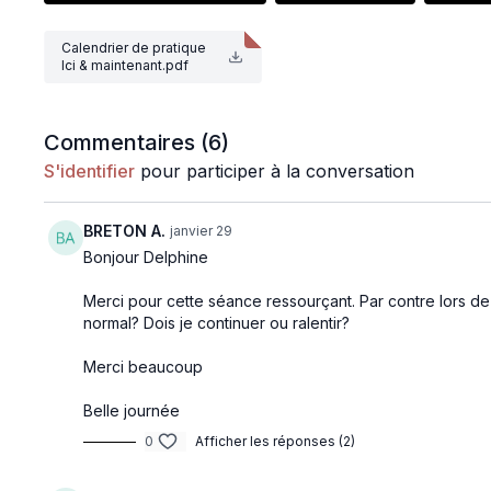
permettre cette pratique.
Calendrier de pratique
EXERCICES PROPOSES
Ici & maintenant.pdf
Rétention d'air poumons pleins
Kapalabhathi lent
Kapalabhati rapide
Commentaires (
6
)
Viloma 1
S'identifier
pour participer à la conversation
Respiration du lion
BRETON A.
janvier 29
Bonjour Delphine
Merci pour cette séance ressourçant. Par contre lors de l
normal? Dois je continuer ou ralentir?
Merci beaucoup
Belle journée
0
Afficher les réponses (2)