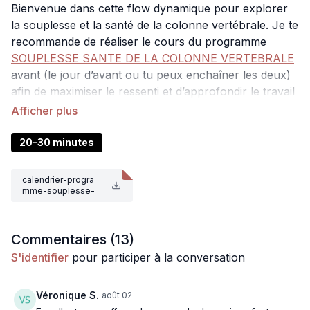
Bienvenue dans cette flow dynamique pour explorer
la souplesse et la santé de la colonne vertébrale. Je te
recommande de réaliser le cours du programme
SOUPLESSE SANTE DE LA COLONNE VERTEBRALE
avant (le jour d’avant ou tu peux enchaîner les deux)
afin de maximiser le ressenti et d’approfondir le travail
en douceur.
Dans ce cours, l’accent est mis sur les torsions et les
20-30 minutes
étirements latéraux. Ce cours va te permettre
d’améliorer la souplesse de ton dos, et également de
calendrier-progra
soulager les tensions dans le bas du dos.
mme-souplesse-
modules-1-a-4.pd
f
Matériel conseillé
: 1 brique
Commentaires (
13
)
Intensité
: 3/5
S'identifier
pour participer à la conversation
Véronique S.
août 02