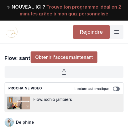
✨ NOUVEAU ICI ?
Trouve ton programme idéal en 2
minutes grâce à mon quiz personnalisé
Rejoindre
Flow: santé de la colonne vertébrale
Obtenir l'accès maintenant
Flow: santé de la colonne vertébrale
ou
s'identifier
pour continuer
PROCHAINE VIDÉO
Lecture automatique
Flow: ischio jambiers
Delphine