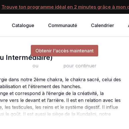
?
Trouve ton programme idéal en 2 minutes grâce à mon q
Catalogue
Communauté
Calendrier
2ème chakra, Svadhisthana (Niveau Intermédiaire)
Obtenir l'accès maintenant
u Intermédiaire)
ou
s'identifier
pour continuer
rgie dans notre 2ème chakra, le chakra sacré, celui des
abilisation et l'étirement des hanches.
e et correspond à l’énergie de la créativité, la
uvre vers le devant et l’arrière. Il est en relation avec les
les testicules, les reins et le système digestif. Il influe
i le goût. Il est aussi le siège de la Kundalini, notre