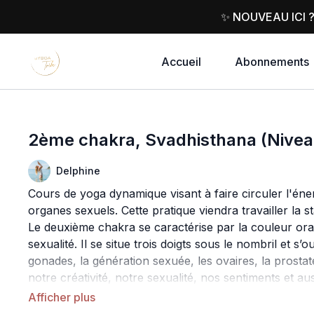
✨ NOUVEAU ICI 
Accueil
Abonnements
2ème chakra, Svadhisthana (Nivea
Delphine
Cours de yoga dynamique visant à faire circuler l'éne
organes sexuels. Cette pratique viendra travailler la st
Le deuxième chakra se caractérise par la couleur orang
sexualité. Il se situe trois doigts sous le nombril et s’o
gonades, la génération sexuée, les ovaires, la prostate, 
notre créativité, notre sexualité, nos sentiments et auss
source d'énergie profonde.