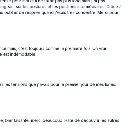
ense pour moi et il ne fallait pas plus long mais j'ai pris
engeant sur les postures et les positions intermédiaires. Grâce à
as oublier de respirer quand j'étais très concentré. Merci pour
ance mais, c'est toujours comme la première fois. Un vrai
me est indémodable.
tes les tensions que j'avais pour le premier jour de mes lunes.
e, bienfaisante, merci beaucoup. Hâte de découvrir les autres