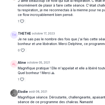
J'aime beaucoup ce flow qui suit la respiration. C'était int
énormément de plaisir à faire cette séance. C'était chall
ta respiration, je me reconnectais à la mienne pour ne p
ce flow incroyablement bien pensé.
1
THETHE
octobre 17, 2023
Je ne sais pas le nombre des fois que j'ai fais cette sé
bonheur et une libération. Merci Delphine, ce program
0
Aline
octobre 05, 2021
Magnifique pratique ! Elle m'appelait et elle a libéré tou
Quel bonheur ! Merci 🙏
1
Elodie
août 08, 2021
Magnifique séance. Déroutante, challengeante, apaisant
séance de ce programme des chakras. Namasté